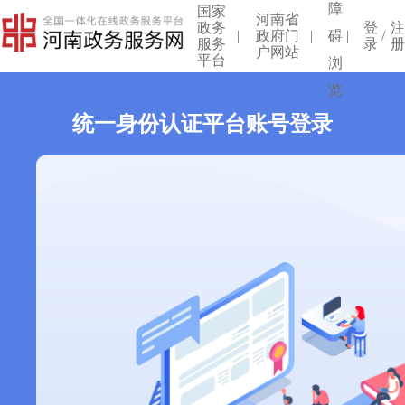
障
国家
河南省
政务
登
|
政府门
|
碍
|
/
服务
录
户网站
平台
浏
览
统一身份认证平台账号登录