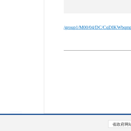
/group1/M00/04/DC/CqDIKWbqm