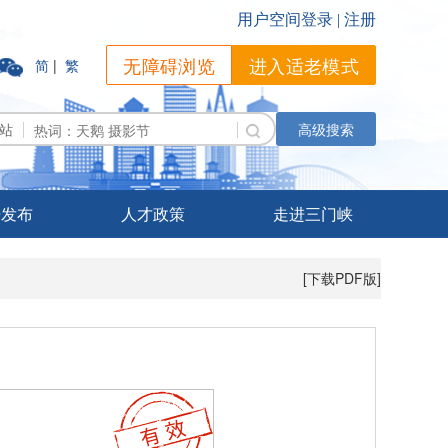
无障碍浏览
进入适老模式
简
|
繁
站
高级搜索
据发布
人才政策
走进三门峡
[下载PDF版]