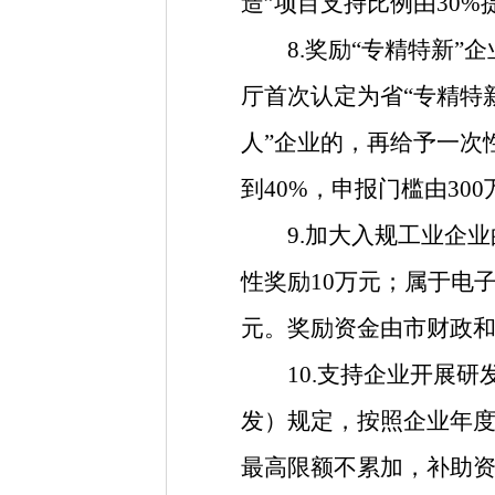
造”
项目支持比例由
30%
8.奖励“专精特新”企
厅首次认定为省“专精特
人”企业的，
再给予一次
到40%，
申报门槛由
30
9.加大入规工业企业
性奖励
10万元；属于电
元。
奖励资金由市财政
10.支持企业开展研
发）规定，按照企业年
最高限额不累加，
补助