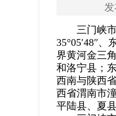
发
三门峡市地处
35°05′48″
界黄河金三
和洛宁县；
西南与陕西
西省渭南市
平陆县、夏