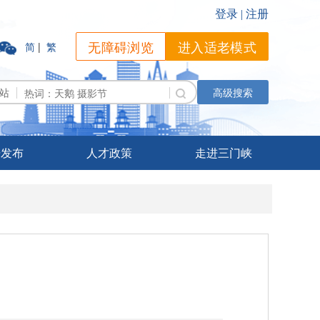
无障碍浏览
进入适老模式
简
|
繁
站
高级搜索
据发布
人才政策
走进三门峡