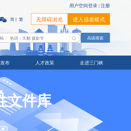
无障碍浏览
进入适老模式
简
|
繁
站
高级搜索
据发布
人才政策
走进三门峡
性文件库