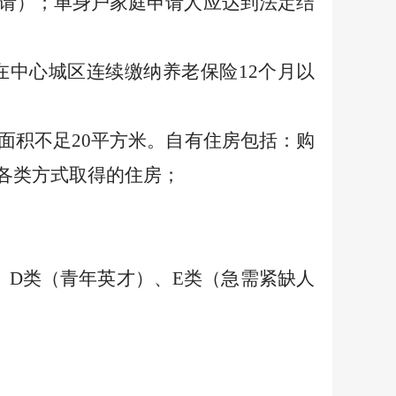
请）；单身户家庭申请人应达到法定结
在中心城区连续缴纳养老保险
12
个月以
面积不足
20
平方米。自有住房包括：购
各类方式取得的住房；
、
D
类（青年英才）、
E
类（急需紧缺人