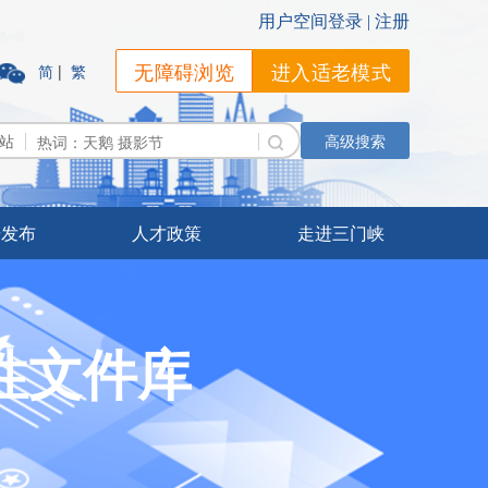
无障碍浏览
进入适老模式
简
|
繁
站
高级搜索
据发布
人才政策
走进三门峡
性文件库