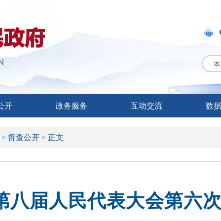
本
公开
政务服务
互动交流
数
 >
督查公开 >
正文
第八届人民代表大会第六