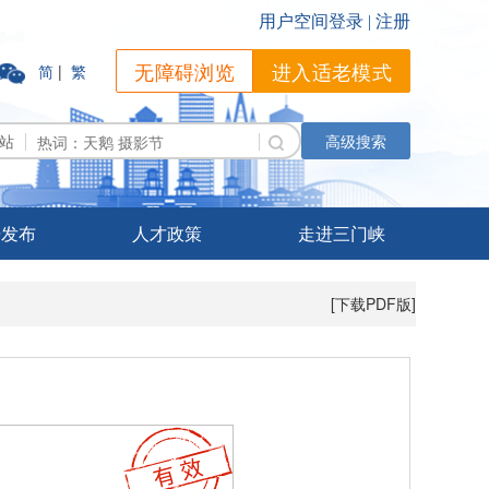
无障碍浏览
进入适老模式
简
|
繁
站
高级搜索
据发布
人才政策
走进三门峡
[下载PDF版]