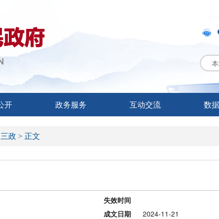
本
公开
政务服务
互动交流
数
>
三政 >
正文
失效时间
成文日期
2024-11-21