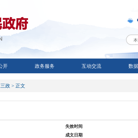
本
公开
政务服务
互动交流
数
>
三政 >
正文
失效时间
成文日期