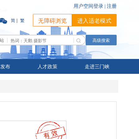
无障碍浏览
进入适老模式
简
|
繁
站
高级搜索
据发布
人才政策
走进三门峡