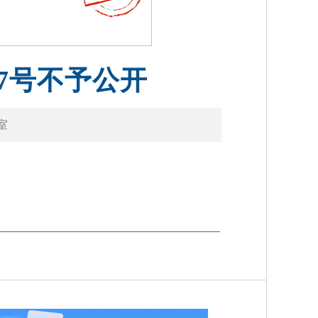
7号不予公开
室