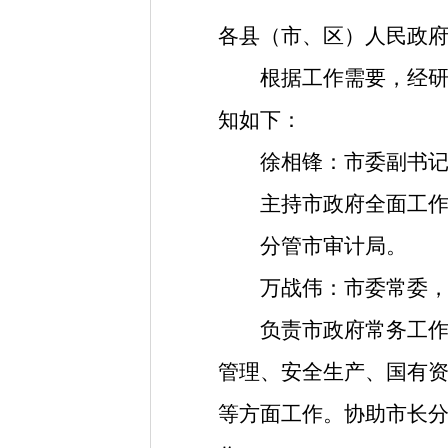
各县
（
市
、
区
）
人民政
根据工作需要
，
经
知如下
：
徐相锋
：
市委副书
主持市政府全面工
分管市审计局。
万战伟
：
市委常委
负责市政府常务工作。
管理
、
安全生产
、
国有
等方面工作。协助市长