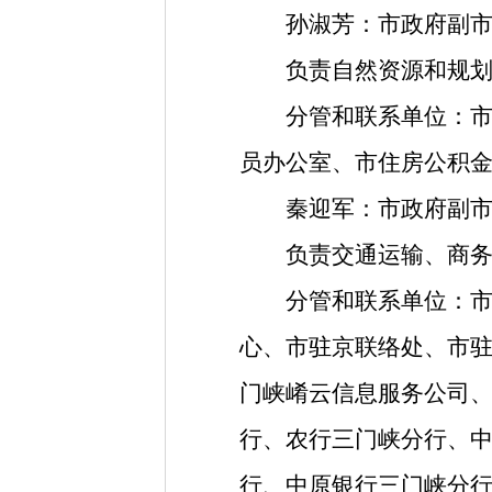
孙淑芳
：
市政府副
负责自然资源和规
分管和联系单位
：
员办公室
、
市住房公积
秦迎军
：
市政府副
负责交通运输
、
商
分管和联系单位
：
心
、
市驻京联络处
、
市
门峡崤云信息服务公司
行
、
农行三门峡分行
、
行
、
中原银行三门峡分