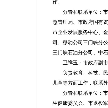
作。
分管和联系单位
：
急管理局
、
市政府国有
市企业发展服务中心
、
司
、
移动公司三门峡分
三门峡石油分公司
、
中
卫祥玉
：
市政府副
负责教育
、
科技
、
儿童等方面工作
，
联系
分管和联系单位
：
生健康委员会
、
市退役