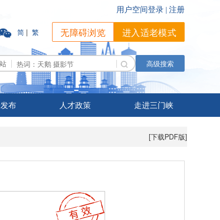
无障碍浏览
进入适老模式
简
|
繁
站
高级搜索
据发布
人才政策
走进三门峡
[下载PDF版]