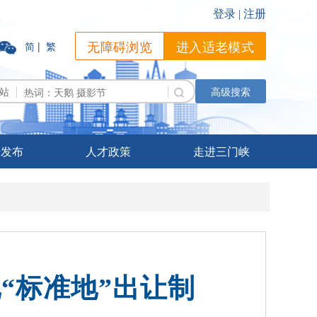
无障碍浏览
进入适老模式
简
|
繁
站
高级搜索
据发布
人才政策
走进三门峡
“标准地”出让制