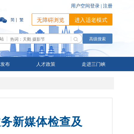
无障碍浏览
进入适老模式
简
|
繁
站
高级搜索
据发布
人才政策
走进三门峡
政务新媒体检查及