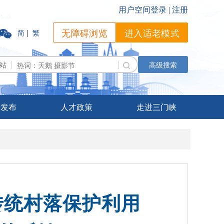
无障碍浏览
进入适老模式
简
|
繁
站
高级搜索
据发布
人才政策
走进三门峡
传统村落保护利用