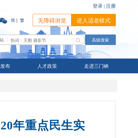
无障碍浏览
进入适老模式
简
|
繁
站
高级搜索
据发布
人才政策
走进三门峡
20年重点民生实