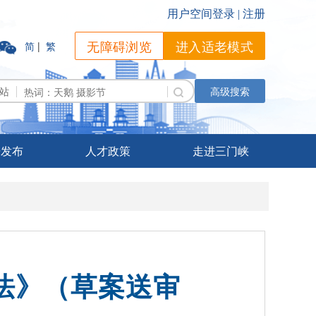
无障碍浏览
进入适老模式
简
|
繁
站
高级搜索
据发布
人才政策
走进三门峡
法》（草案送审