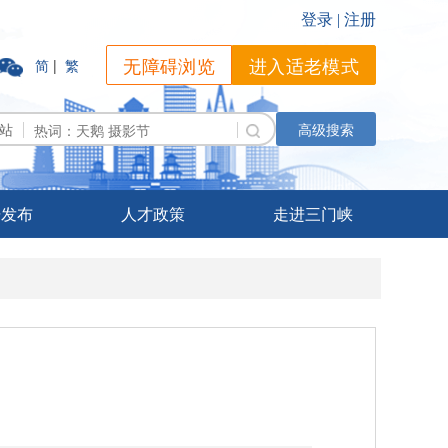
无障碍浏览
进入适老模式
简
|
繁
站
高级搜索
据发布
人才政策
走进三门峡