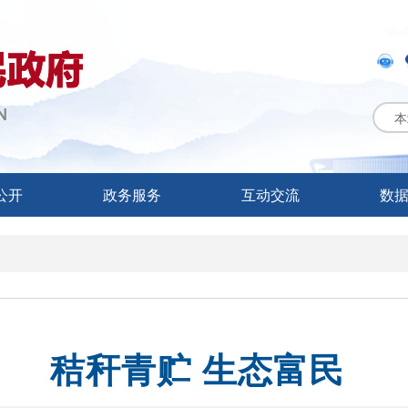
本
公开
政务服务
互动交流
数
秸秆青贮 生态富民