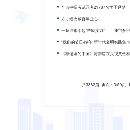
全市中招考试开考21787名学子逐梦
方寸烟火藏百年匠心
一条线索牵起“救助接力” ——我市多
“我们的节日·端午”新时代文明实践集
《非遗里的中国》河南篇在央视黄金
共3382篇
页次：3/50页