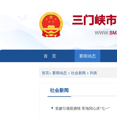
首 页
要闻动态
首页
>
要闻动态 >
社会新闻 >
列表
社会新闻
党建引领双拥情 军地同心庆“七一”