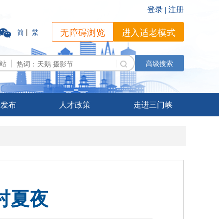
无障碍浏览
进入适老模式
简
|
繁
站
高级搜索
据发布
人才政策
走进三门峡
村夏夜