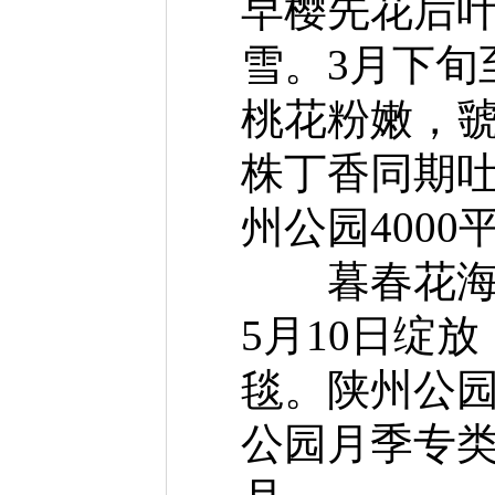
早樱先花后叶
雪。3月下旬
桃花粉嫩，虢
株丁香同期吐
州公园400
暮春花海。
5月10日绽
毯。陕州公园
公园月季专类