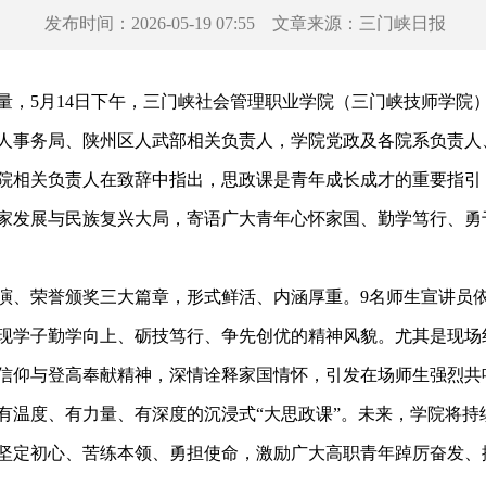
发布时间：
2026-05-19 07:55
文章来源：
三门峡日报
月14日下午，三门峡社会管理职业学院（三门峡技师学院）举办
人事务局、陕州区人武部相关负责人，学院党政及各院系负责人
相关负责人在致辞中指出，思政课是青年成长成才的重要指引
家发展与民族复兴大局，寄语广大青年心怀家国、勤学笃行、勇
、荣誉颁奖三大篇章，形式鲜活、内涵厚重。9名师生宣讲员依
现学子勤学向上、砺技笃行、争先创优的精神风貌。尤其是现场
信仰与登高奉献精神，深情诠释家国情怀，引发在场师生强烈共
温度、有力量、有深度的沉浸式“大思政课”。未来，学院将持
坚定初心、苦练本领、勇担使命，激励广大高职青年踔厉奋发、