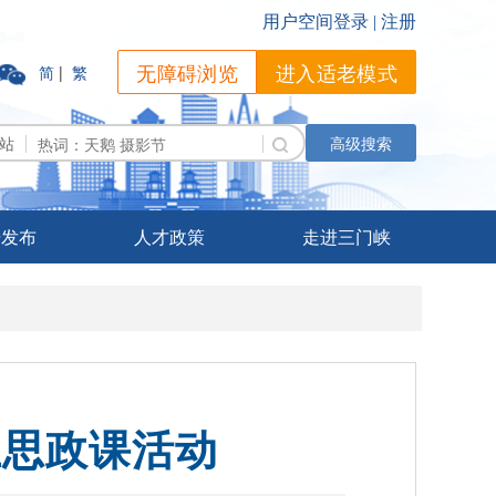
无障碍浏览
进入适老模式
简
|
繁
站
高级搜索
据发布
人才政策
走进三门峡
上思政课活动