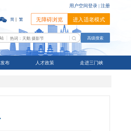
无障碍浏览
进入适老模式
简
|
繁
站
高级搜索
据发布
人才政策
走进三门峡
开