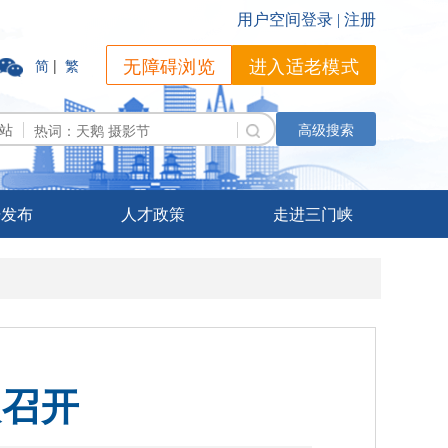
无障碍浏览
进入适老模式
简
|
繁
站
高级搜索
据发布
人才政策
走进三门峡
议召开