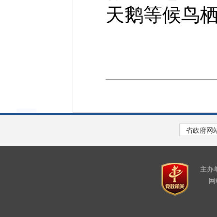
天鹅等候鸟
主办
网