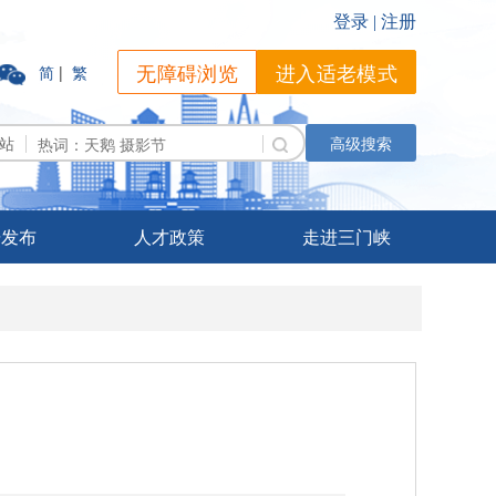
无障碍浏览
进入适老模式
简
|
繁
站
高级搜索
据发布
人才政策
走进三门峡