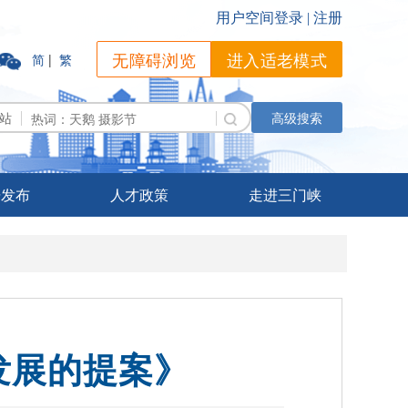
无障碍浏览
进入适老模式
简
|
繁
站
高级搜索
据发布
人才政策
走进三门峡
发展的提案》