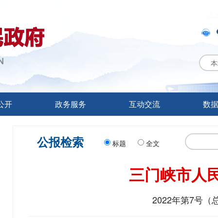
本
公开
政务服务
互动交流
数
公报检索
标题
全文
三门峡市人
2022年第7号（