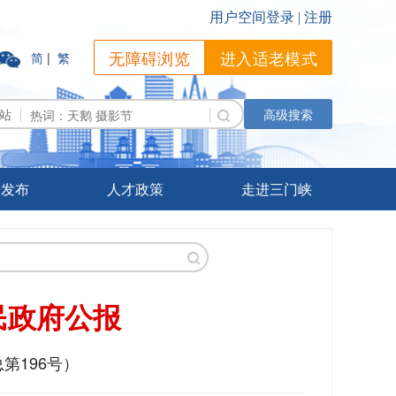
无障碍浏览
进入适老模式
简
|
繁
站
高级搜索
据发布
人才政策
走进三门峡
民政府公报
总第196号）