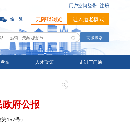
无障碍浏览
进入适老模式
简
|
繁
站
高级搜索
据发布
人才政策
走进三门峡
民政府公报
总第197号）