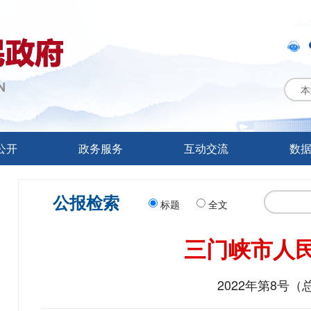
本
公开
政务服务
互动交流
数
公报检索
标题
全文
三门峡市人
2022年第8号（