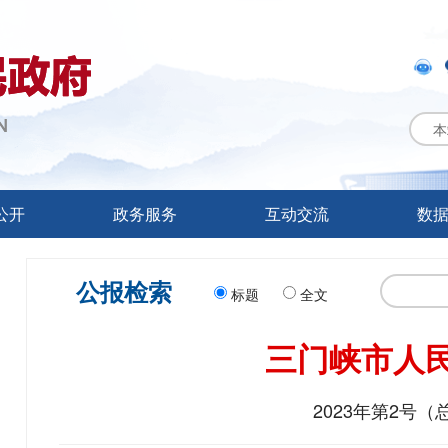
本
公开
政务服务
互动交流
数
公报检索
标题
全文
三门峡市人
2023年第2号（