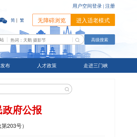
无障碍浏览
进入适老模式
简
|
繁
站
高级搜索
据发布
人才政策
走进三门峡
民政府公报
总第203号）