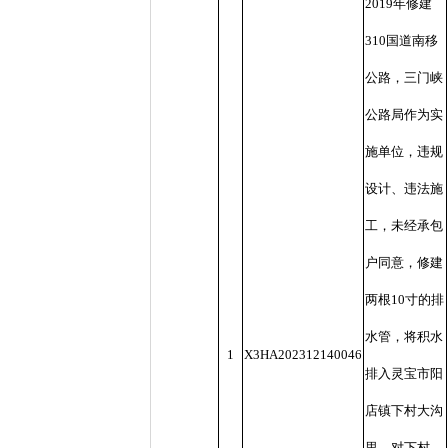
2019年修建
310国道南移
公路，三门峡
公路局作为实
施单位，违规
设计、违法施
工，未经承包
户同意，修建
两根10寸的排
水管，将积水
1
X3HA202312140046
排入灵宝市阳
店镇下村大沟
里，对下村