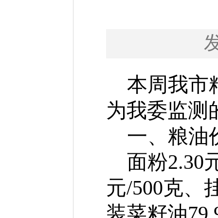
本周
我市
为我委监测
一、粮油
面粉
2.
30
元
/500克、
装菜籽油79.