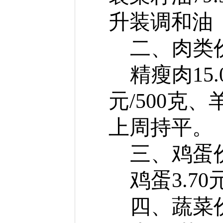
升装调和油（
二
、肉类
精瘦肉
15.
元/500克、
上周
持平。
三、鸡蛋
鸡蛋
3.70
四、蔬菜