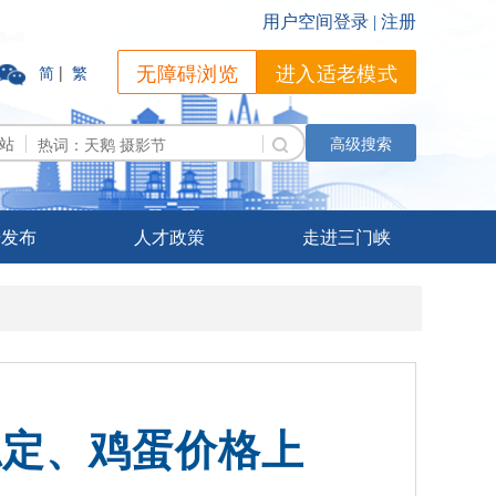
无障碍浏览
进入适老模式
简
|
繁
站
高级搜索
据发布
人才政策
走进三门峡
本稳定、鸡蛋价格上