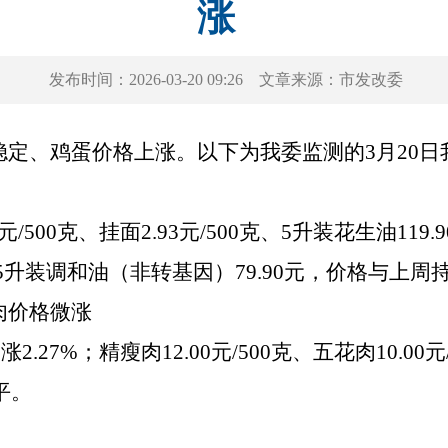
涨
发布时间：
2026-03-20 09:26
文章来源：
市发改委
稳定、鸡蛋价格上涨。以下为我委监测的
3月20
30元/500克、挂面2.93元/500克、5升装花生油119
、5升装调和油（非转基因）79.90元，价格与上周
肉价格微涨
涨2.27
%
；精瘦肉
1
2
.00
元
/500克、五花肉10.00元
平。