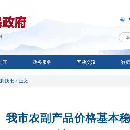
本
公开
政务服务
互动交流
数
测快报 >
正文
3.20）我市农副产品价格基