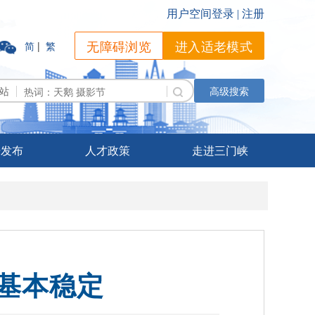
无障碍浏览
进入适老模式
简
|
繁
站
高级搜索
据发布
人才政策
走进三门峡
格基本稳定