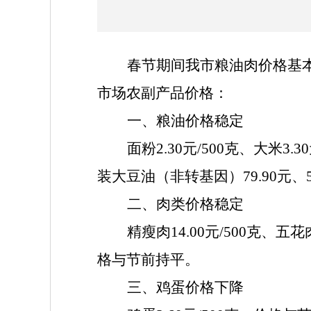
春节期间我市粮油肉价格基
市场农副产品价格：
一、粮油价格稳定
面粉2.
30
元/500克
、
大米3.3
0
装大豆油（非转基因）79.9
0
元、
二、
肉类价格
稳定
精瘦肉
1
4
.00
元/500克
、
五花
格
与节前
持平。
三、鸡蛋价格
下降