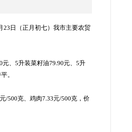
月
2
3
日
（
正月初七
）
我市主要农贸
0
元、5升装菜籽油79.9
0
元、5升
持平
。
0元/500克、
鸡肉7.33元/500克，
价