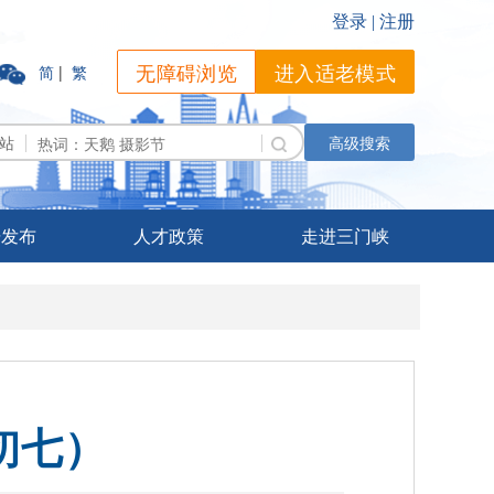
无障碍浏览
进入适老模式
简
|
繁
站
高级搜索
据发布
人才政策
走进三门峡
（初七）