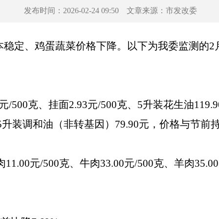
发布时间：
2026-02-24 09:50
文章来源：
市发改委
本稳定、鸡蛋蔬菜价格下降。
以下为我委监测的
2
元/500克、挂面2.93元/500克、5升装花生油119.9
5升装调和油（非转基因）79.9
0
元，价格
与节前
肉
1
1
.00
元/500克
、
牛
肉33
.00
元/500克
、
羊
肉3
5
.0