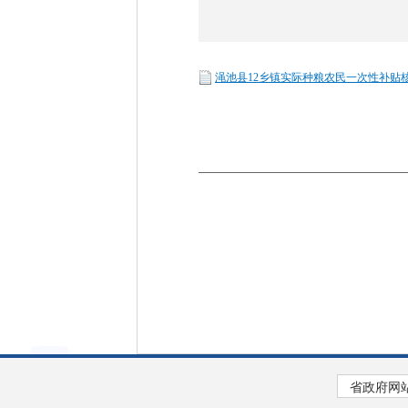
渑池县12乡镇实际种粮农民一次性补贴核对