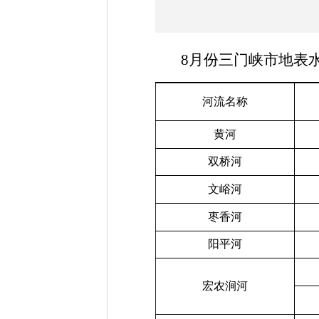
8
月份三门峡市地表
河流名称
黄河
双桥河
文峪河
枣香河
阳平河
宏农涧河