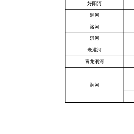
好阳河
涧河
洛河
淇河
老灌河
青龙涧河
涧河