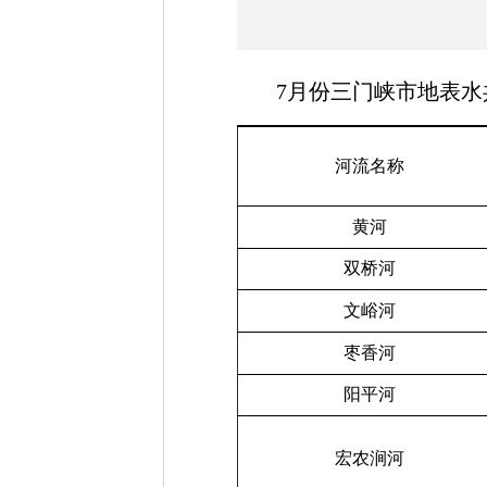
7
月份三门峡市地表水
河流名称
黄河
双桥河
文峪河
枣香河
阳平河
宏农涧河