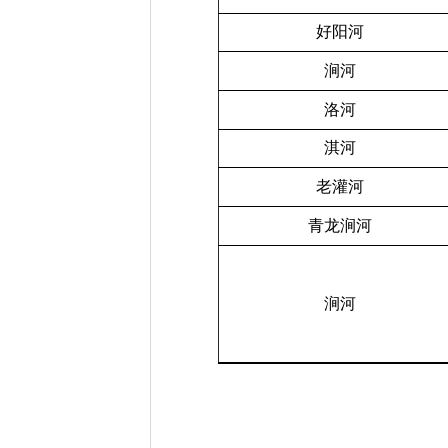
好阳河
涧河
洛河
淇河
老灌河
青龙涧河
涧河