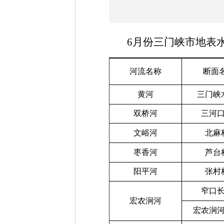
6
月份三门峡市地表
河流名称
断面
黄河
三门峡
双桥河
三河
文峪河
北麻
枣香河
芦台
阳平河
张村
窄口
宏农涧河
宏农涧