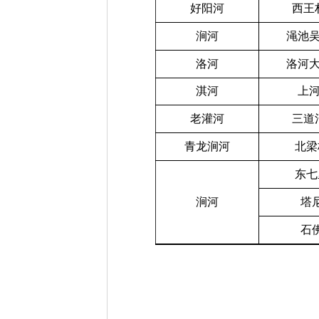
好阳河
西王
涧河
渑池
洛河
洛河
淇河
上
老灌河
三道
青龙涧河
北梁
东七
涧河
塔
石