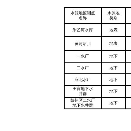
水源地监测点
水源地
名称
类别
朱乙河水库
地表
地表
黄河后川
一水厂
地下
二水厂
地下
涧北水厂
地下
王官地下水
地下
井群
陕州区二水厂
地下
地下水井群