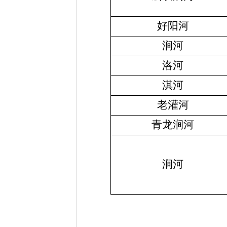
好阳河
涧河
洛河
淇河
老灌河
青龙涧河
涧河