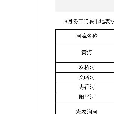
8
月份三门峡市地表
河流名称
黄河
双桥河
文峪河
枣香河
阳平河
宏农涧河