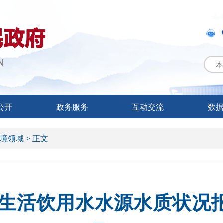
本
公开
政务服务
互动交流
数
境领域 >
正文
活饮用水水源水质状况报告 