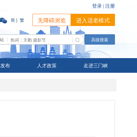
无障碍浏览
进入适老模式
简
|
繁
站
高级搜索
据发布
人才政策
走进三门峡