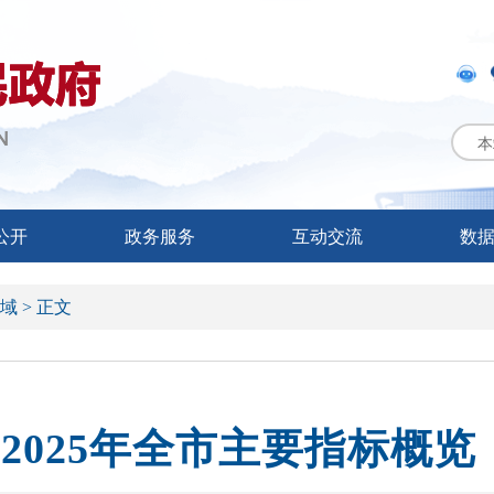
本
公开
政务服务
互动交流
数
域 >
正文
2025年全市主要指标概览